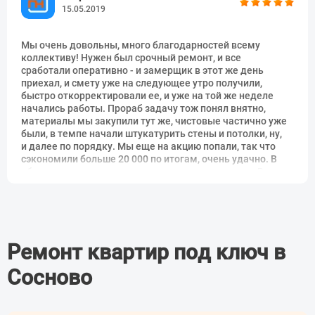
Грунтовка в 2 цикла
64 руб.
м2
Прораб Неву могу рекомендовать, ребята молодцами.
15.05.2019
Грунтовка в 3 цикла
96 руб.
м2
Мы очень довольны, много благодарностей всему
Грунтовка в 4 цикла
128 руб.
м2
коллективу! Нужен был срочный ремонт, и все
сработали оперативно - и замерщик в этот же день
Монтаж штукатурных маяков
92 руб.
м2
приехал, и смету уже на следующее утро получили,
быстро откорректировали ее, и уже на той же неделе
Оштукатуривание под маяк
276 руб.
м2
начались работы. Прораб задачу тож понял внятно,
материалы мы закупили тут же, чистовые частично уже
Визуальное выравнивание
211 руб.
м2
были, в темпе начали штукатурить стены и потолки, ну,
и далее по порядку. Мы еще на акцию попали, так что
Ошкуривание
50 руб.
м2
сэкономили больше 20 000 по итогам, очень удачно. В
общем, мы довольны, чего и остальным желаем. Всем
Поклейка обоев без подгонки
147 руб.
м2
причастным к нашему ремонту еще раз спасибо.
рисунка (бумажные,
виниловые, флизелиновые до
1500 р./рулон)
Поклейка обоев без подгонки
414 руб.
м2
Ремонт квартир под ключ в
рисунка (бумажные,
виниловые, флизелиновые от
Сосново
3500 р./рулон)
Поклейка обоев с подгонкой
211 руб.
м2
рисунка (бумажные,