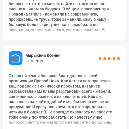
боялись, что что-то можеь пойти не так или очень
сильно выйдем за бюджет. В общем, опасались зря.
Отделка откосов балконного
3680 руб.
шт
Проводка сгнила - поменяли на современную,
блока (комплекс: штукатурка,
проржавевшие трубы тоже заменили, самую нашу
шпатлёвка 2 слоя,
ошкуривание, грунтовка 3 слоя
большую боль - скрипучие полы разобрали до
и покраска)
основания, переложили лаги, уложили ламинат. В
ванной сделали гидроизоляцию, плитку уложили
Отделка откосов балконного
2484 руб.
шт
идеально. Всю сантехнику и техприборы подключили.
блока (комплекс: ГКЛ,
Отреставрировали потолки, стены "перекроили". В
шпатлёвка 2 слоя,
общем за 2,5 месяца перелопатили изрядно
ошкуривание, грунтовка 2 слоя
квадратных метров. Зато преображение сказочное, мы
Марыкина Ксения
и покраска)
понимаем, что вложились и ждали не зря. Советуем
22.10.2019
Прораб Нева всем, кто планирует серьезный ремонт.
Отделка откосов малярка
1656 руб.
шт
(комплекс: шпатлёвка 2 слоя,
От нашей семьи большая благодарность всей
ошкуривание, грунтовка 2 слоя
организации Прораб Нева. Как кстати нам пришелся
и покраска)
ваш подарок с Технически проектом, дизайнер
разработала нам планы расстановки всего - мебели,
Устройство арки ГКЛ
2024 руб.
шт
светильников, розеток и выключателей. Как это
оказалось важно! и удобно! и мы бы точно лучше не
Монтаж подоконника
570 руб.
шт
придумали! И сразу план ремонта стал предельно
четким и бюджет (!). И бригаде оказалось по проекту
Отделка откосов сэндвич
1932 руб.
шт
тоже очень понятно работать. По качеству у нас
вопросов нет тоже, мы просто невероятно довольны,
Отделка откосов окна
570 руб.
шт
как у нас все функционально и ловко сейчас в квартире.
(демонтаж, монтаж уголков)