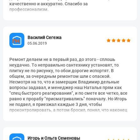
качественно и аккуратно. Спасибо за
инд.проекту
профессионализм.
Устройство скрытого люка
1325 руб.
шт
ревизии
Устройство люка ревизии
331 руб.
шт
пластик
Василий Сегежа
05.06.2019
Устройство пенала в
2760 руб.
шт
перегородке
Ремонт делаем не в первый раз, до этого - сплошь
Шпатлёвка ГКЛ (с учётом
неудачно. То неправильно сантехнику установят, то
193 руб.
м2
«серпянки» и заделки швов)
плитку не по рисунку, то обои дорогие испортят. В
общем, за очередным ремонтом шли с опаской.
Обработка стен антигрибком
73 руб.
м2
Несмотря на то, что и замерщик Владимир дельные
вопросы задавал, и менеджер наш Наталья прям как
Устройство шумоизоляции
193 руб.
м2
"спец быстрого реагирования", и по смете все четко, все
(пеноплекс)
равно к прорабу "присматривались" поначалу. Но Игорь
не подвел, я приезжал каждые 3 дня, чтобы
Монтаж малярной сетки
50 руб.
м2
проконтролировать, а потом бросил, понял, что наконец
можно расслабиться и спокойно дожидаться конца
Грунтовка стен бетаконтактом
50 руб.
м2
работ. Прошло 2,5 месяца после ремонта, и придраться
не к чему. Делали кухню с балконом и спальню нашу. В
Грунтовка в 1 цикл
32 руб.
м2
кухне капитальный ремонт, в спальне скорее
косметика, хотя немного с электрикой поколдовали.
Игорь и Ольга Семеновы