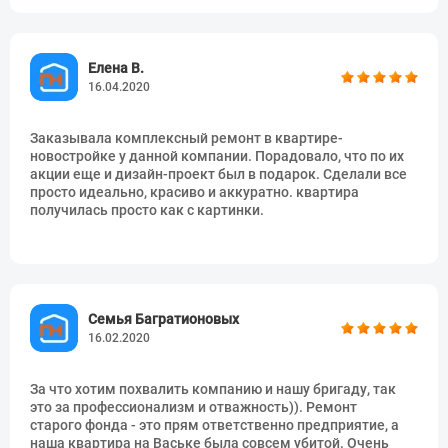
Отделка откосов
1932 руб.
шт
Формирование откоса окна
1426 руб.
шт
Елена В.
16.04.2020
Отделка откосов дверного
1932 руб.
шт
проема (комплекс: штукатурка,
шпатлёвка 2 слоя,
Заказывала комплексный ремонт в квартире-
ошкуривание, грунтовка 3 слоя
новостройке у данной компании. Порадовало, что по их
и покраска)
акции еще и дизайн-проект был в подарок. Сделали все
просто идеально, красиво и аккуратно. квартира
Отделка откосов дверного
1656 руб.
шт
получилась просто как с картинки.
проема (комплекс: ГКЛ,
шпатлёвка 2 слоя,
ошкуривание, грунтовка 2 слоя
и покраска)
Отделка откосов окна
2898 руб.
шт
(комплекс: штукатурка,
Семья Багратионовых
шпатлёвка 2 слоя,
16.02.2020
ошкуривание, грунтовка 3 слоя
и покраска)
За что хотим похвалить компанию и нашу бригаду, так
Отделка откосов окна
2392 руб.
шт
это за профессионализм и отважность)). Ремонт
(комплекс: ГКЛ, шпатлёвка 2
старого фонда - это прям ответственно предприятие, а
слоя, ошкуривание, грунтовка 2
наша квартира на Ваське была совсем убитой. Очень
слоя и покраска)