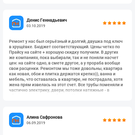
Отделка откосов ниши
1656 руб.
шт
радиатора
Денис Геннадьевич
Отделка ниши радиатора
2760 руб.
шт
03.10.2019
Отделка ниши радиатора
570 руб.
шт
(грунт, покраска)
Ремонт у нас был серьёзный и долгий, двушка под ключ
в хрущёвке. Бюджет соответствующий. Цены четко по
Монтаж пазогребниевой
874 руб.
м2
Прайсу на сайте + хорошую скидку получили. В других
перегородки
же компаниях, пока выбирали, так и не поняли насчет
цен: на сайте одно, в смете другое, а у прораба вообще
Монтаж закладной
285 руб.
шт
свои расценки. Ремонтом мы тоже довольны, квартира
как новая, обои и плитка держатся крепко)), ванна и
Заделка дверного проема ГКЛ
1150 руб.
шт
мебель, что оставалась в квартире, не пострадала, хотя
жена прям извелась на этот счет. Все трубы поменяли и
Перенос дверного проема в
1150 руб.
шт
частично электрику, двери, потолки натяжные - в
ГКЛ
общем капитально сработали. На двери и потолки тоже
скидку получили, так что во всем выгода получилась).
Перенос дверного проема
1932 руб.
шт
Расширение дверного проема
1150 руб.
шт
Алина Сафронова
06.09.2019
Уменьшение дверного проема
570 руб.
мп