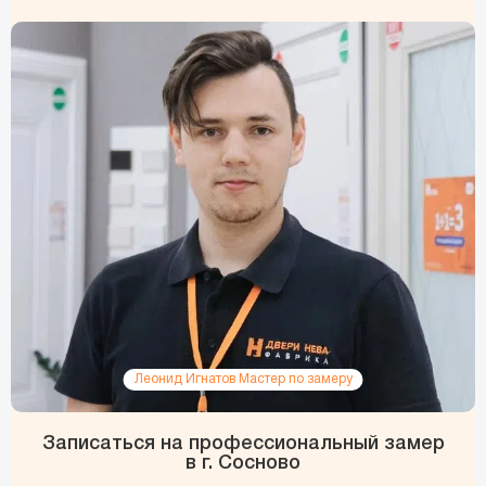
виниловые, флизелиновые до
1500 р./рулон)
Поклейка обоев с подгонкой
331 руб.
м2
рисунка (бумажные,
виниловые, флизелиновые от
1500 до 3500 р./рулон)
Поклейка обоев с подгонкой
460 руб.
м2
рисунка (бумажные,
виниловые, флизелиновые от
3500 р./рулон)
Поклейка фотообоев (кроме
349 руб.
м2
бумажных)
Нанесение жидких обоев
570 руб.
м2
Мелкозернистая шпатлёвка
92 руб.
м2
под окраску
Леонид Игнатов Мастер по замеру
Шлифовка стен под покраску
50 руб.
м2
Поклейка обоев под покраску
128 руб.
м2
Записаться на профессиональный замер
в г. Сосново
Поклейка флизелинового
128 руб.
м2