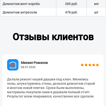
Демонтаж вент короба
285 руб.
мп
Демонтаж антресоли
478 руб.
шт
Снос пазогребниевой
193 руб.
м2
перегородки
Снос легких перегородок
156 руб.
м2
Отзывы клиентов
Снос стен кирпичных
239 руб.
м2
Снос стен Жб ( толщиной до 5
478 руб.
м2
см)
Снос стен Жб ( толщиной от 5
966 руб.
м2
Михаил Романов
см-10 см)
08.07.2020
Снос стен Жб ( толщиной от 10
1426 руб.
м2
см-20 см)
Делали ремонт нашей двушки под ключ. Менялись
полы, штукатурились стены, делался демонтаж старой
Бурение
285 руб.
шт
и монтаж новой плитки. Сроки были выполнены,
материалы покупали сами и держали полный отчёт.
Монтаж гофры
193 руб.
мп
Результат всем понравился, качественно все сделали.
Монтаж решетки
285 руб.
шт