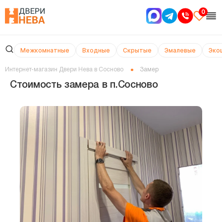
0
Межкомнатные
Входные
Скрытые
Эмалевые
Эко
Интернет-магазин Двери Нева в Сосново
Замер
Стоимость замера в п.Сосново