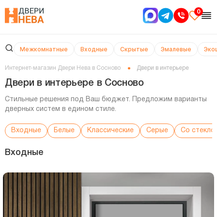
0
Межкомнатные
Входные
Скрытые
Эмалевые
Эко
Интернет-магазин Двери Нева в Сосново
Двери в интерьере
Двери в интерьере в Сосново
Стильные решения под Ваш бюджет. Предложим варианты
дверных систем в едином стиле.
Входные
Белые
Классические
Серые
Со стекло
Входные