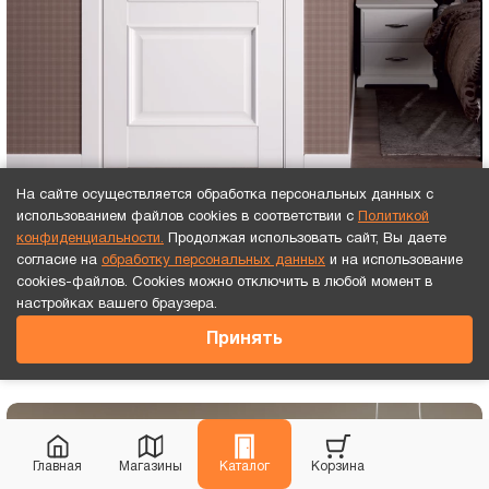
На сайте осуществляется обработка персональных данных с
использованием файлов cookies в соответствии с
Политикой
Двери со стеклом обладают рядом преимуществ. Они
конфиденциальности.
Продолжая использовать сайт, Вы даете
пропускают естественный свет, что особенно актуально
согласие на
обработку персональных данных
и на использование
для темных комнат, и визуально расширяют пространство,
cookies-файлов. Cookies можно отключить в любой момент в
делая их идеальным выбором для небольших помещений.
настройках вашего браузера.
Принять
Современный стиль
Главная
Магазины
Каталог
Корзина